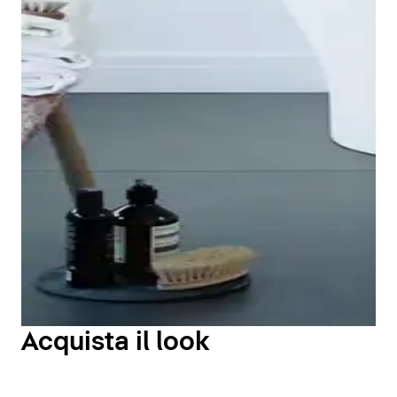
Forme organiche e superficie piacevole al tatto
La vasca Cape Cod di Duravit combina materiali e
forme in un insieme innovativo. Realizzata nel
materiale DuroCast di Duravit, questa collezione di
Starck è stata progettata con la massima attenzione
ai dettagli, con bordi estremamente sottili ed
eleganti, forme organiche e curve morbide. La vasca
monolitica della serie Duravit Cape Cod offre una
Acquista il look
finitura satinata e piacevole al tatto.
Le spettacolari vasche della serie Duravit Cape Cod