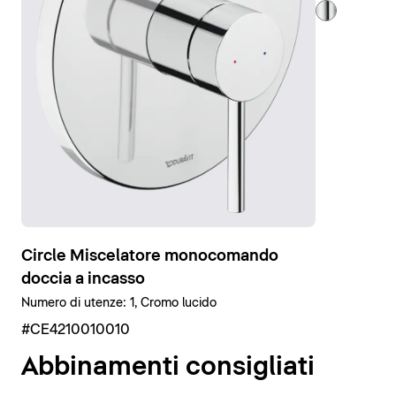
un miscelatore monocomando o sei alla ricerca di un
set doccia
completo con termostatico, troverai
sicuramente quello che fa al caso tuo nella nostra
vasta gamma di termostatici universali!
Visualizza la rubinetteria doccia
Circle Miscelatore monocomando
doccia a incasso
Numero di utenze: 1, Cromo lucido
#CE4210010010
Abbinamenti consigliati