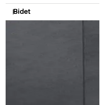
Bidet
Il miscelatore bidet Circle segue gli stessi principi di