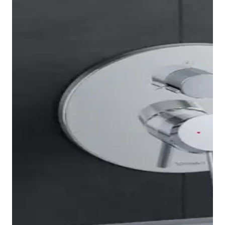
semplicità del design della rubinetteria per lavabo
della serie. Anche in questo caso, la sottile manopola
circolare garantisce un utilizzo comodo e piacevole.
La funzione AirPlus assicura un getto d'acqua
morbido e pieno per una pulizia piacevole. La
rubinetteria per bidet è inoltre dotata di un giunto
sferico snodato che consente di regolare facilmente
la direzione del getto d'acqua.
Visualizza la rubinetteria bidet
I miscelatori vasca della serie Duravit Circle sono
disponibili sia in versione esterna che a incasso,
nonché come elegante rubinetteria bordo vasca con
doccetta stick. È disponibile anche una bocca di
erogazione abbinata dal design circolare. Tutte le