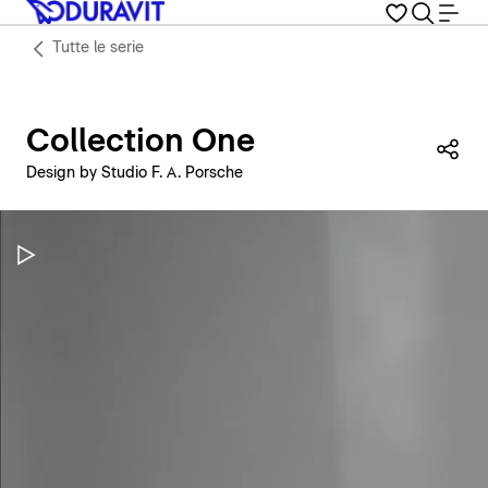
Tutte le serie
Collection One
Con
Design by Studio F. A. Porsche
Metti in pausa il video