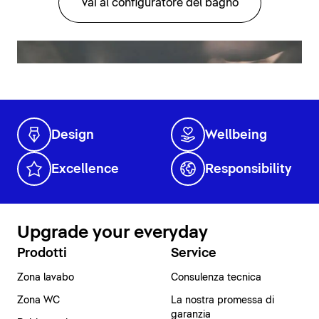
Vai al configuratore del bagno
Design
Wellbeing
Excellence
Responsibility
Upgrade your everyday
Prodotti
Service
Zona lavabo
Consulenza tecnica
Zona WC
La nostra promessa di
garanzia