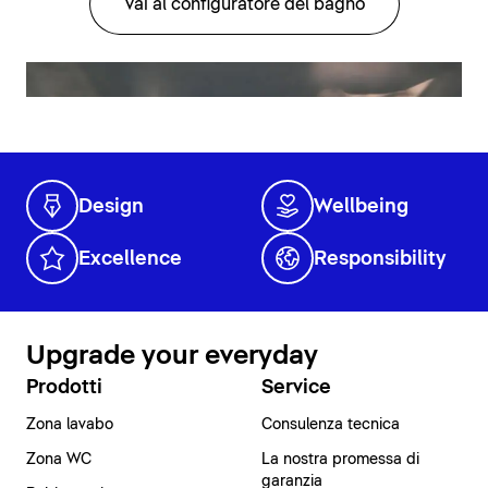
Vai al configuratore del bagno
Design
Wellbeing
Excellence
Responsibility
Upgrade your everyday
Prodotti
Service
Zona lavabo
Consulenza tecnica
Zona WC
La nostra promessa di
garanzia