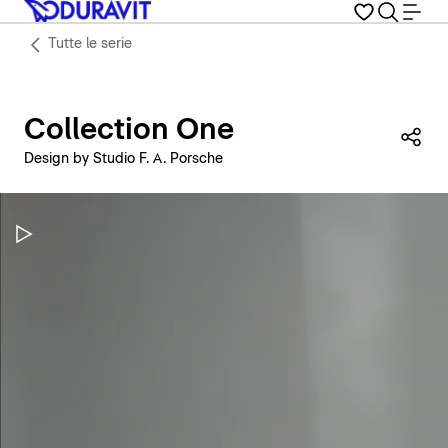
Tutte le serie
Collection One
Con
Design by Studio F. A. Porsche
Metti in pausa il video