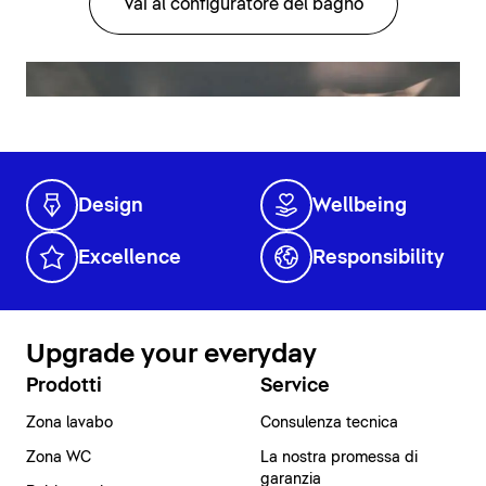
Vai al configuratore del bagno
Design
Wellbeing
Excellence
Responsibility
Upgrade your everyday
Prodotti
Service
Zona lavabo
Consulenza tecnica
Zona WC
La nostra promessa di
garanzia