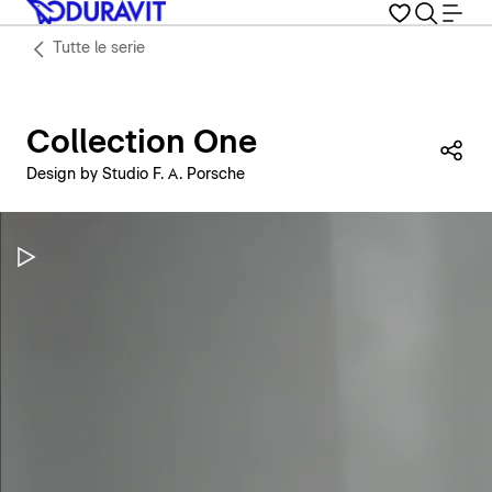
Tutte le serie
Collection One
Con
Design by Studio F. A. Porsche
Metti in pausa il video