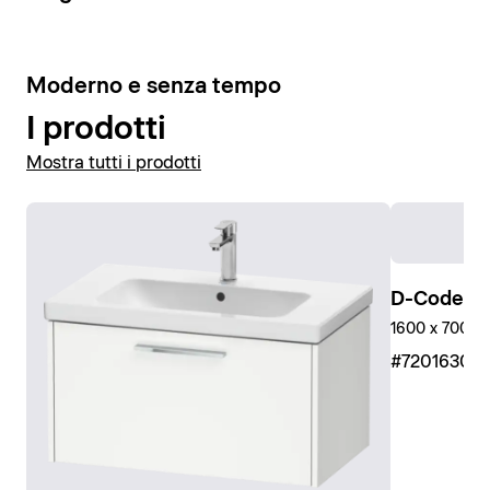
10
Moderno e senza tempo
I prodotti
Mostra tutti i prodotti
D-Code Pi
1600 x 700 mm
#7201630