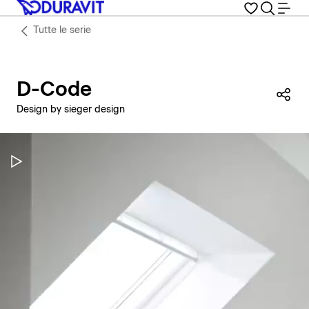
Tutte le serie
D-Code
Con
Design by sieger design
Metti in pausa il video