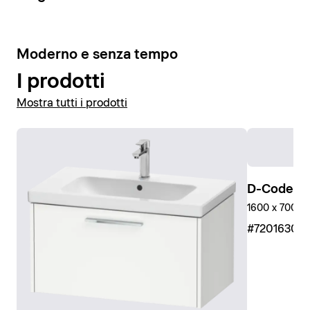
10
Moderno e senza tempo
I prodotti
Mostra tutti i prodotti
D-Code Pi
1600 x 700 mm
#7201630