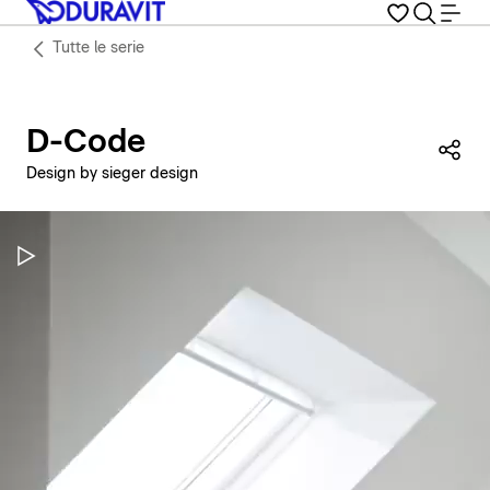
Tutte le serie
D-Code
Con
Design by sieger design
Metti in pausa il video