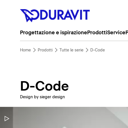
Progettazione e ispirazione
Prodotti
Service
P
Home
Prodotti
Tutte le serie
D-Code
D-Code
Design by sieger design
Metti in pausa il video