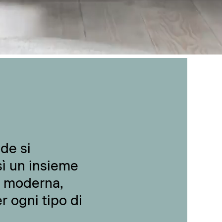
de si
sì un insieme
e moderna,
r ogni tipo di