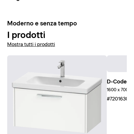
10
Moderno e senza tempo
I prodotti
Mostra tutti i prodotti
D-Code Pi
1600 x 700 mm
#7201630