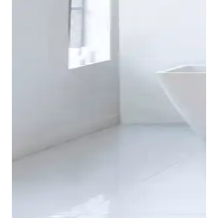
Disponibili nel moderno Nero opaco o in Cromo, i