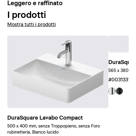
4
Leggero e raffinato
I prodotti
Mostra tutti i prodotti
DuraSquar
565 x 380 x 
#00313310
DuraSquare Lavabo Compact
500 x 400 mm, senza Troppopieno, senza Foro
rubinetteria, Bianco lucido