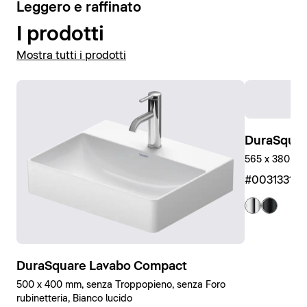
4
Leggero e raffinato
I prodotti
Mostra tutti i prodotti
DuraSquar
565 x 380 x 
#00313310
DuraSquare Lavabo Compact
500 x 400 mm, senza Troppopieno, senza Foro
rubinetteria, Bianco lucido