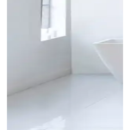
Disponibili nel moderno Nero opaco o in Cromo, i