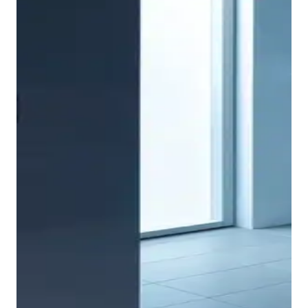
Anche per i mobili da bagno prevalgono leggerezza e
semplicità. Il segreto sta nel mix tra superfici aperte e
chiuse: in questo modo tutto appare arioso e