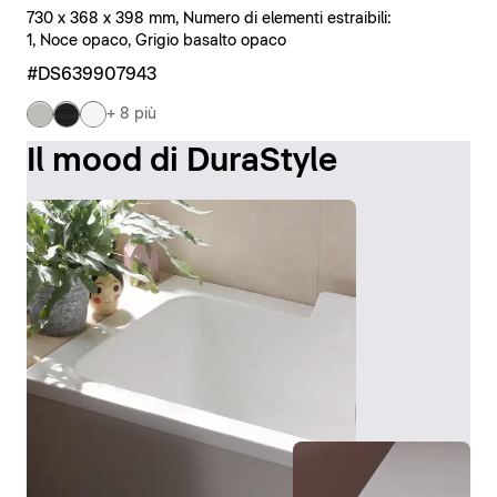
730 x 368 x 398 mm, Numero di elementi estraibili:
1, Noce opaco, Grigio basalto opaco
#DS639907943
+ 8 più
Il mood di DuraStyle