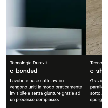
Tecnologia Duravit
Tecnolog
c-bonded
c-sha
Lavabo e base sottolavabo
Grazie a
vengono uniti in modo praticamente
parallelo
invisibile e senza giunture grazie ad
sottolav
un processo complesso.
sporgenz