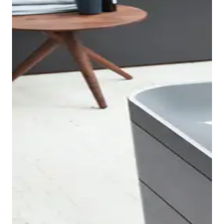
Gli angoli delicati e arrotondati caratterizzano anche
le vasche da bagno Happy D.2 e conferiscono alla
serie un linguaggio formale inconfondibile e
archetipico.
Le vasche sono disponibili nella versione da incasso
oltre che nei modelli centro stanza, da appoggio a
parete e angolare con pannello acrilico integrato in
bianco lucido. Il design accattivante, le dimensioni
esterne compatte e i diversi modelli offrono flessibilità