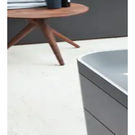
Gli angoli delicati e arrotondati caratterizzano anche
le vasche da bagno Happy D.2 e conferiscono alla
serie un linguaggio formale inconfondibile e
archetipico.
Le vasche sono disponibili nella versione da incasso
oltre che nei modelli centro stanza, da appoggio a
parete e angolare con pannello acrilico integrato in
bianco lucido. Il design accattivante, le dimensioni
esterne compatte e i diversi modelli offrono flessibilità