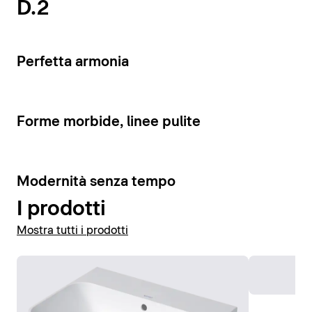
D.2
Visualizza vasi e bidet
4
Perfetta armonia
4
Forme morbide, linee pulite
10
Modernità senza tempo
I prodotti
Mostra tutti i prodotti