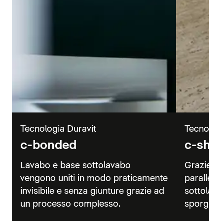
Tecnologia Duravit
Tecnolog
c-bonded
c-sha
Lavabo e base sottolavabo
Grazie a
vengono uniti in modo praticamente
parallelo
invisibile e senza giunture grazie ad
sottolav
un processo complesso.
sporgenz