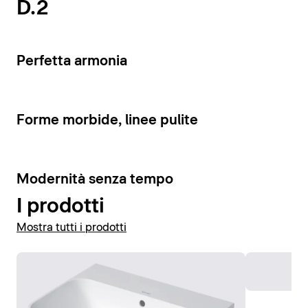
D.2
Visualizza vasi e bidet
4
Perfetta armonia
4
Forme morbide, linee pulite
10
Modernità senza tempo
I prodotti
Mostra tutti i prodotti