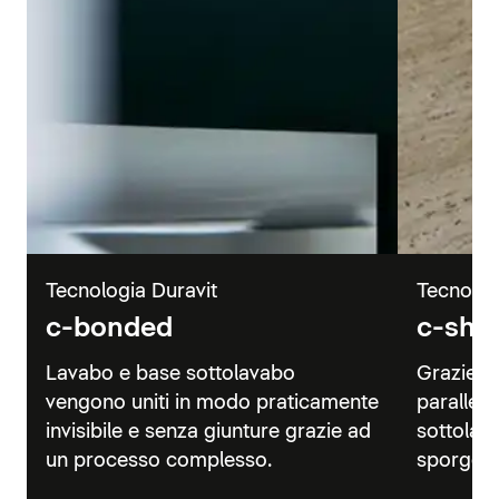
Tecnologia Duravit
Tecnolog
c-bonded
c-sha
Lavabo e base sottolavabo
Grazie a
vengono uniti in modo praticamente
parallelo
invisibile e senza giunture grazie ad
sottolav
un processo complesso.
sporgenz