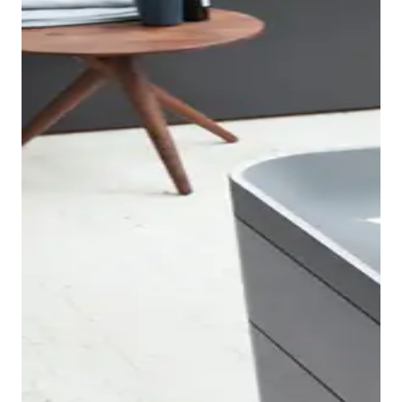
Gli angoli delicati e arrotondati caratterizzano anche
le vasche da bagno Happy D.2 e conferiscono alla
serie un linguaggio formale inconfondibile e
archetipico.
Le vasche sono disponibili nella versione da incasso
oltre che nei modelli centro stanza, da appoggio a
parete e angolare con pannello acrilico integrato in
bianco lucido. Il design accattivante, le dimensioni
esterne compatte e i diversi modelli offrono flessibilità