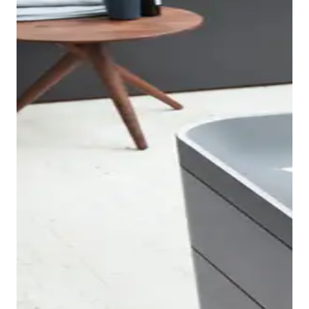
Gli angoli delicati e arrotondati caratterizzano anche
le vasche da bagno Happy D.2 e conferiscono alla
serie un linguaggio formale inconfondibile e
archetipico.
Le vasche sono disponibili nella versione da incasso
oltre che nei modelli centro stanza, da appoggio a
parete e angolare con pannello acrilico integrato in
bianco lucido. Il design accattivante, le dimensioni
esterne compatte e i diversi modelli offrono flessibilità