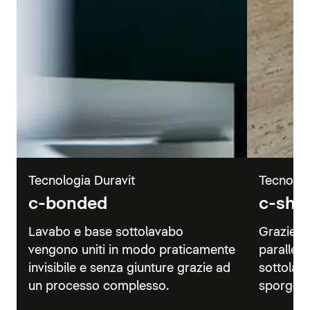
Tecnologia Duravit
Tecnolog
c-bonded
c-sha
Lavabo e base sottolavabo
Grazie a
vengono uniti in modo praticamente
parallelo
invisibile e senza giunture grazie ad
sottolav
un processo complesso.
sporgenz