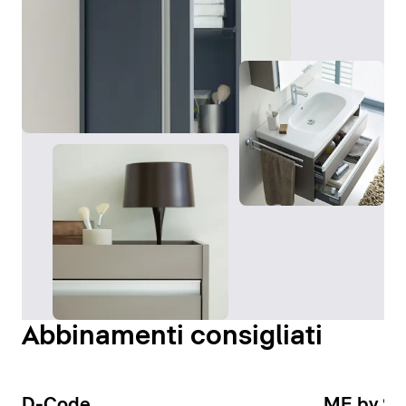
Abbinamenti consigliati
D-Code
ME by St