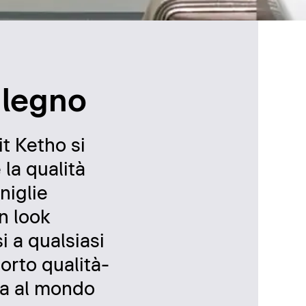
 legno
t Ketho si
 la qualità
niglie
n look
i a qualsiasi
orto qualità-
lta al mondo