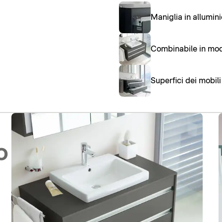
Maniglia in allumi
Combinabile in mod
Superfici dei mobi
o