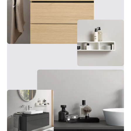
L'armadietto a specchio della serie L-Cube offre, oltre
a numerose funzioni, soprattutto capienza
contenitiva. Anche in questo caso la fascia luminosa a
LED perimetrale viene accesa, spenta e regolata
tramite sensore senza contatto. Dietro le ante, a
specchio anche all’interno, si trovano pratici ripiani in
vetro, una parete posteriore a specchio e una presa di
Il punto forte delle basi L-Cube: grazie alle tecnologie
corrente. A seconda dei gusti personali e delle
c-bonded e c-shaped sviluppate da Duravit, la base e
possibilità strutturali, l'armadietto a specchio Duravit
il lavabo si fondono in un’unità perfetta.
con illuminazione può essere montato sulla parete o
incassato a muro mediante un apposito telaio per
l'incasso. Disponibile in diverse dimensioni e con
Visualizza basi e consolle
telaio bianco o grigio grafite, l'armadietto a specchio
si adatta a diverse zone lavabo e stili di arredamento.
Inoltre, è possibile scegliere come optional
un'illuminazione aggiuntiva per un'illuminazione