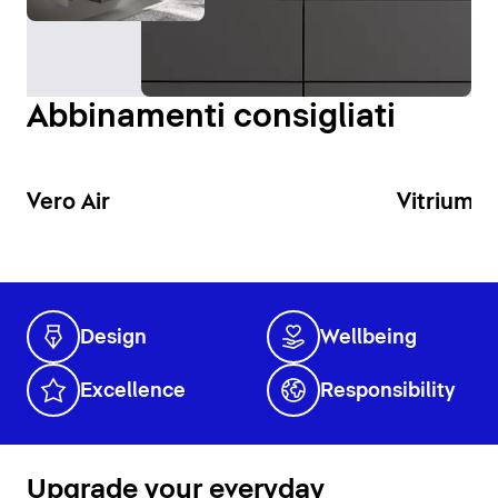
ottimale della zona lavabo.
Visualizza specchi e armadietti a specchio
Abbinamenti consigliati
Vero Air
Vitrium
Design
Wellbeing
Excellence
Responsibility
Upgrade your everyday