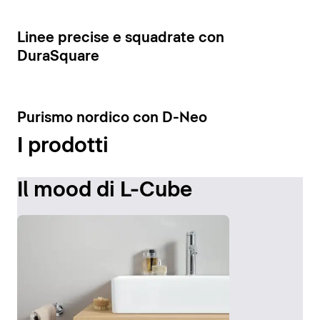
Visualizza le colonne
8
Linee precise e squadrate con
DuraSquare
7
Purismo nordico con D-Neo
I prodotti
Il mood di L-Cube