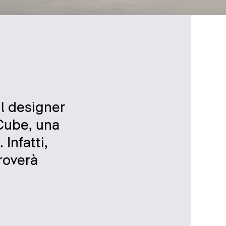
il designer
-Cube, una
 Infatti,
troverà