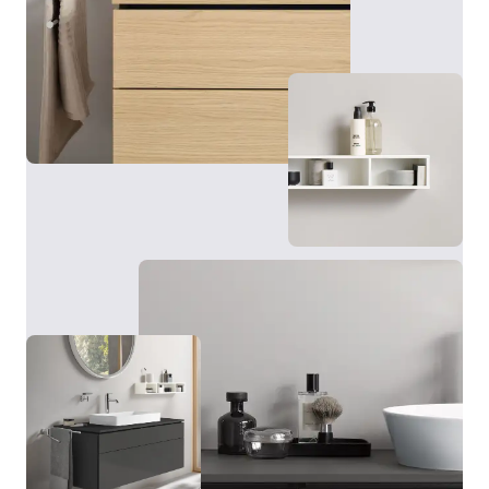
L'armadietto a specchio della serie L-Cube offre, oltre
a numerose funzioni, soprattutto capienza
contenitiva. Anche in questo caso la fascia luminosa a
LED perimetrale viene accesa, spenta e regolata
tramite sensore senza contatto. Dietro le ante, a
specchio anche all’interno, si trovano pratici ripiani in
vetro, una parete posteriore a specchio e una presa di
Il punto forte delle basi L-Cube: grazie alle tecnologie
corrente. A seconda dei gusti personali e delle
c-bonded e c-shaped sviluppate da Duravit, la base e
possibilità strutturali, l'armadietto a specchio Duravit
il lavabo si fondono in un’unità perfetta.
con illuminazione può essere montato sulla parete o
incassato a muro mediante un apposito telaio per
l'incasso. Disponibile in diverse dimensioni e con
Visualizza basi e consolle
telaio bianco o grigio grafite, l'armadietto a specchio
si adatta a diverse zone lavabo e stili di arredamento.
Inoltre, è possibile scegliere come optional
un'illuminazione aggiuntiva per un'illuminazione