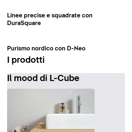
Visualizza le colonne
8
Linee precise e squadrate con
DuraSquare
7
Purismo nordico con D-Neo
I prodotti
Il mood di L-Cube