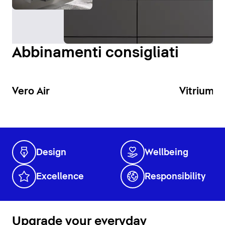
ottimale della zona lavabo.
Visualizza specchi e armadietti a specchio
Abbinamenti consigliati
Vero Air
Vitrium
Design
Wellbeing
Excellence
Responsibility
Upgrade your everyday