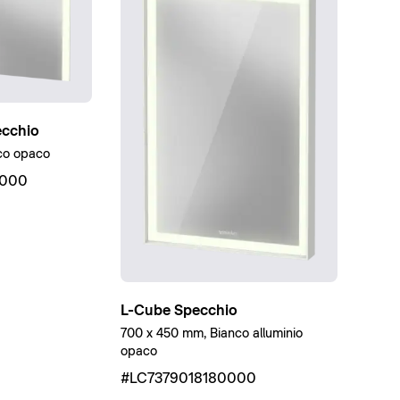
ecchio
co opaco
000
L-Cube Specchio
700 x 450 mm, Bianco alluminio
opaco
#LC7379018180000