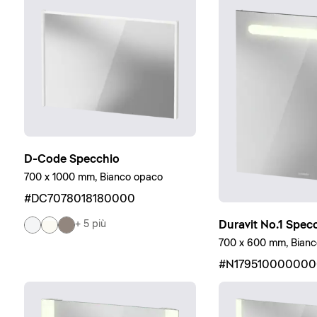
D-Code Specchio
700 x 1000 mm, Bianco opaco
#DC7078018180000
Duravit No.1 Spec
+ 5 più
700 x 600 mm, Bian
#N17951000000