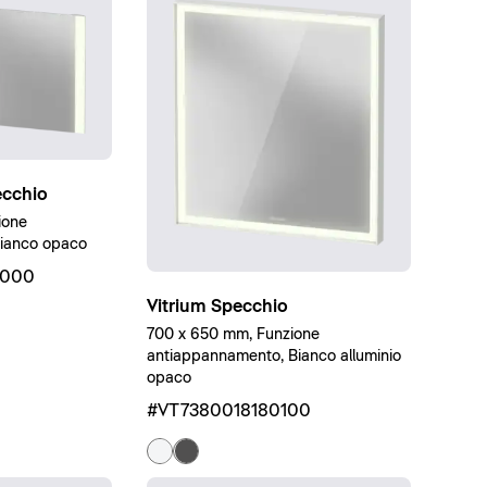
ecchio
ione
ianco opaco
000
Vitrium Specchio
700 x 650 mm, Funzione
antiappannamento, Bianco alluminio
opaco
#VT7380018180100