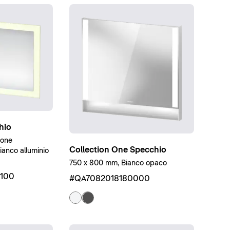
hio
ione
Collection One Specchio
anco alluminio
750 x 800 mm, Bianco opaco
100
#QA7082018180000