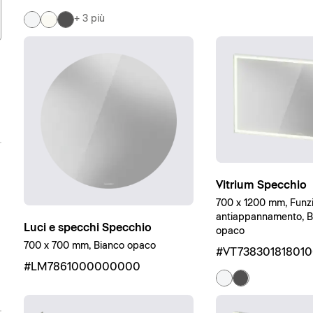
+ 3 più
Vitrium Specchio
700 x 1200 mm, Funz
antiappannamento, Bi
Luci e specchi Specchio
opaco
700 x 700 mm, Bianco opaco
#VT73830181801
#LM7861000000000