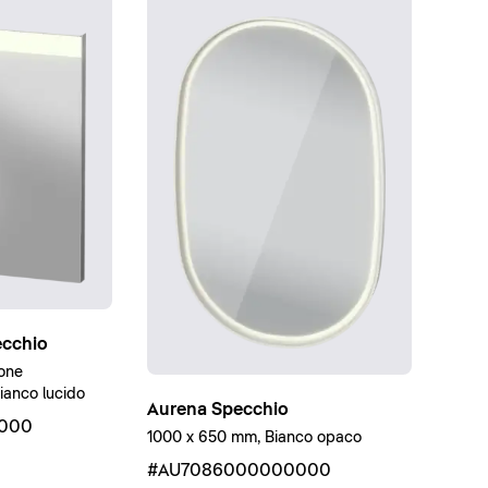
ecchio
one
ianco lucido
Aurena Specchio
000
1000 x 650 mm, Bianco opaco
#AU7086000000000