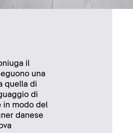
oniuga il
 seguono una
 quella di
nguaggio di
e in modo del
igner danese
uova