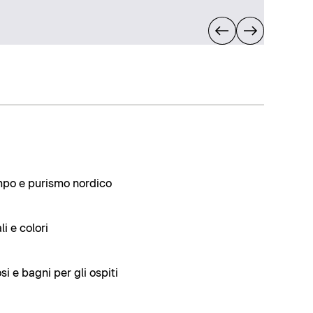
po e purismo nordico
i e colori
i e bagni per gli ospiti