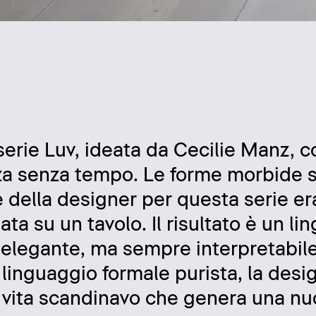
a
serie Luv, ideata da Cecilie Manz, c
nza senza tempo. Le forme morbide
 della designer per questa serie era
ta su un tavolo. Il risultato è un li
te elegante, ma sempre interpretabil
il linguaggio formale purista, la des
i vita scandinavo che genera una n