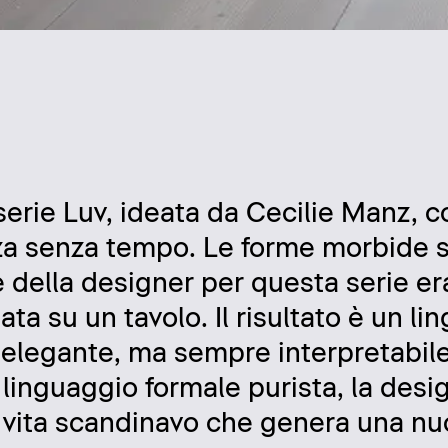
a
serie Luv, ideata da Cecilie Manz, c
nza senza tempo. Le forme morbide
 della designer per questa serie era
ta su un tavolo. Il risultato è un li
te elegante, ma sempre interpretabil
il linguaggio formale purista, la des
i vita scandinavo che genera una n