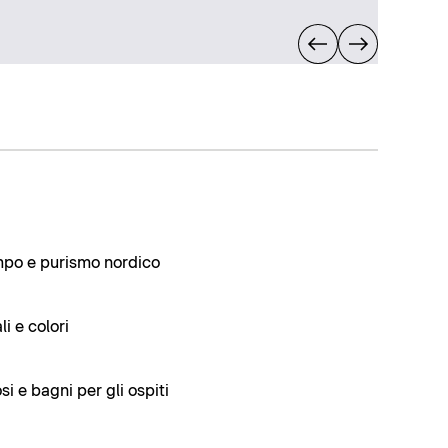
po e purismo nordico
i e colori
i e bagni per gli ospiti