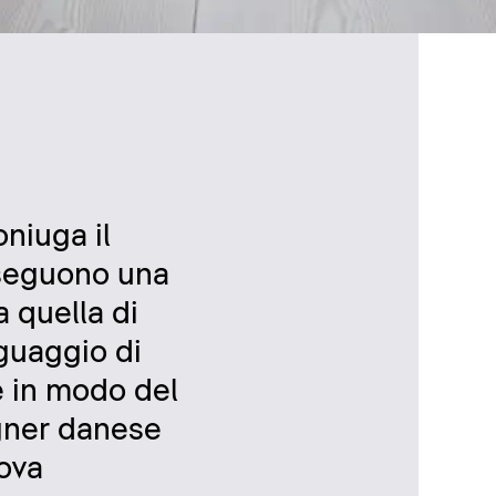
oniuga il
 seguono una
 quella di
nguaggio di
e in modo del
igner danese
uova