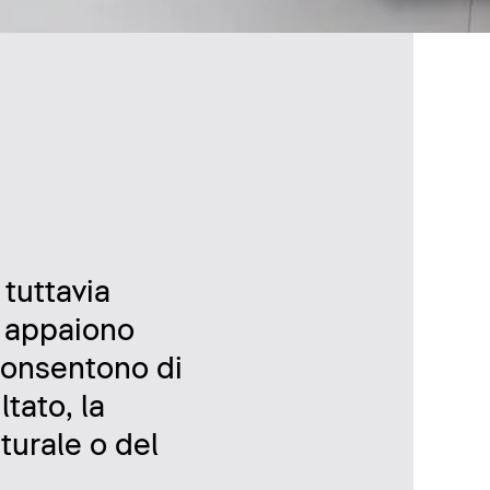
tuttavia
e appaiono
consentono di
ltato, la
turale o del