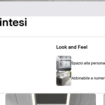
intesi
Look and Feel
Spazio alla personal
Abbinabile a numero