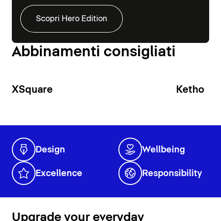
Scopri Hero Edition
Abbinamenti consigliati
XSquare
Ketho
Design
Wellbeing
Excellence
Responsibility
Upgrade your everyday