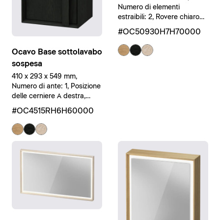
Numero di elementi
estraibili: 2, Rovere chiaro
massello opaco, Rovere
#OC50930H7H70000
chiaro massello opaco,
Legno massello
Ocavo Base sottolavabo
sospesa
410 x 293 x 549 mm,
Numero di ante: 1, Posizione
delle cerniere A destra,
Rovere nero massello
#OC4515RH6H60000
opaco, Rovere nero
massello opaco, Legno
massello