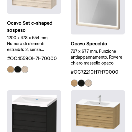
Ocavo Set c-shaped
sospeso
1200 x 478 x 554 mm,
Ocavo Specchio
Numero di elementi
estraibili: 2, senza
727 x 677 mm, Funzione
Troppopieno, Rovere chiaro
antiappannamento, Rovere
#OC4559OH7H70000
massello opaco, Bianco
chiaro massello opaco
#OC72210H7H70000