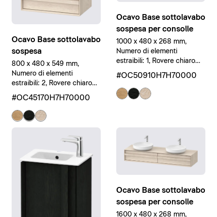
Ocavo Base sottolavabo
sospesa per consolle
Ocavo Base sottolavabo
1000 x 480 x 268 mm,
sospesa
Numero di elementi
estraibili: 1, Rovere chiaro
800 x 480 x 549 mm,
massello opaco, Rovere
Numero di elementi
#OC50910H7H70000
chiaro massello opaco,
estraibili: 2, Rovere chiaro
Legno massello
massello opaco, Rovere
#OC45170H7H70000
chiaro massello opaco,
Legno massello
Ocavo Base sottolavabo
sospesa per consolle
1600 x 480 x 268 mm,