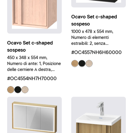
Ocavo Set c-shaped
sospeso
1000 x 478 x 554 mm,
Numero di elementi
Ocavo Set c-shaped
estraibili: 2, senza
Troppopieno, Rovere nero
sospeso
#OC4557NH6H60000
massello opaco, Bianco
450 x 348 x 554 mm,
Numero di ante: 1, Posizione
delle cerniere A destra,
senza Troppopieno, Rovere
#OC4554NH7H70000
chiaro massello opaco,
Bianco