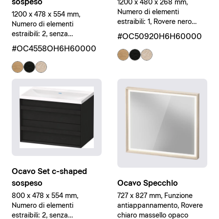
sospeso
1200 x 480 x 268 mm,
Numero di elementi
1200 x 478 x 554 mm,
estraibili: 1, Rovere nero
Numero di elementi
massello opaco, Rovere
estraibili: 2, senza
#OC50920H6H60000
nero massello opaco, Legno
Troppopieno, Rovere nero
#OC4558OH6H60000
massello
massello opaco, Bianco
Ocavo Set c-shaped
Ocavo Specchio
sospeso
727 x 827 mm, Funzione
800 x 478 x 554 mm,
antiappannamento, Rovere
Numero di elementi
chiaro massello opaco
estraibili: 2, senza