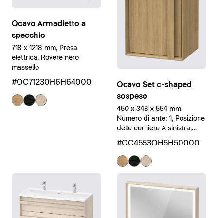
Ocavo Armadietto a
specchio
718 x 1218 mm, Presa
elettrica, Rovere nero
massello
#OC71230H6H64000
Ocavo Set c-shaped
sospeso
450 x 348 x 554 mm,
Numero di ante: 1, Posizione
delle cerniere A sinistra,
senza Troppopieno, Rovere
#OC4553OH5H50000
naturale massello opaco,
Bianco