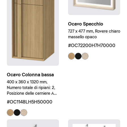
Ocavo Specchio
727 x 477 mm, Rovere chiaro
massello opaco
#OC72200H7H70000
Ocavo Colonna bassa
400 x 360 x 1320 mm,
Numero totale di ripiani: 2,
Posizione delle cerniere A
sinistra, Legno massello,
#OC1148LH5H50000
Rovere naturale massello
opaco