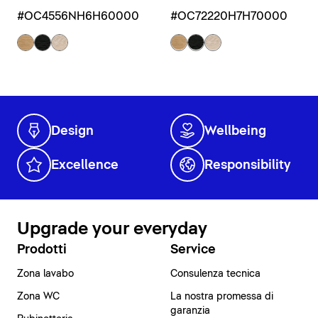
Troppopieno, Rovere nero
#OC72220H7H70000
#OC4556NH6H60000
massello opaco, Bianco
Design
Wellbeing
Excellence
Responsibility
Upgrade your everyday
Prodotti
Service
Zona lavabo
Consulenza tecnica
Zona WC
La nostra promessa di
garanzia