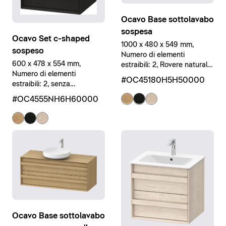
Ocavo Base sottolavabo
sospesa
Ocavo Set c-shaped
1000 x 480 x 549 mm,
sospeso
Numero di elementi
600 x 478 x 554 mm,
estraibili: 2, Rovere naturale
Numero di elementi
massello opaco, Rovere
#OC45180H5H50000
estraibili: 2, senza
naturale massello opaco,
Troppopieno, Rovere nero
Legno massello
#OC4555NH6H60000
massello opaco, Bianco
Ocavo Base sottolavabo