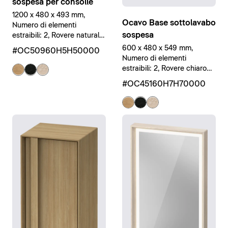
sospesa per consolle
1200 x 480 x 493 mm,
Ocavo Base sottolavabo
Numero di elementi
sospesa
estraibili: 2, Rovere naturale
massello opaco, Rovere
600 x 480 x 549 mm,
#OC50960H5H50000
naturale massello opaco,
Numero di elementi
Legno massello
estraibili: 2, Rovere chiaro
massello opaco, Rovere
#OC45160H7H70000
chiaro massello opaco,
Legno massello