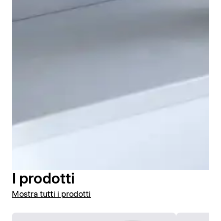
Grazie al funzionamento senza contatto, la
rubinetteria Duravit Sensor 1 è perfetta per gli spazi
pubblici, in quanto particolarmente igienica e
antibatterica. Il design moderno e discreto di questa
rubinetteria a infrarossi si integra armoniosamente nei
bagni pubblici, ad esempio negli aeroporti. Grazie al
design privo di angoli o spigoli fastidiosi, la pulizia di
Duravit Sensor 1 è particolarmente semplice.
I prodotti
Mostra tutti i prodotti