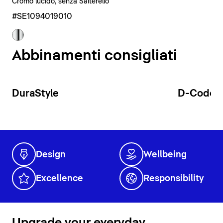
Cromo lucido, senza Salterello
#SE1094019010
Abbinamenti consigliati
DuraStyle
D-Code
Design
Wellbeing
Excellence
Responsibility
Upgrade your everyday