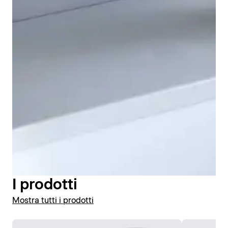
Grazie al funzionamento senza contatto, la
rubinetteria Duravit Sensor 1 è perfetta per gli spazi
pubblici, in quanto particolarmente igienica e
antibatterica. Il design moderno e discreto di questa
rubinetteria a infrarossi si integra armoniosamente nei
bagni pubblici, ad esempio negli aeroporti. Grazie al
design privo di angoli o spigoli fastidiosi, la pulizia di
Duravit Sensor 1 è particolarmente semplice.
I prodotti
Mostra tutti i prodotti