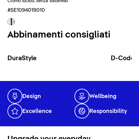
Cromo lucido, senza Salterello
#SE1094019010
Abbinamenti consigliati
DuraStyle
D-Code
Design
Wellbeing
Excellence
Responsibility
Upgrade your everyday