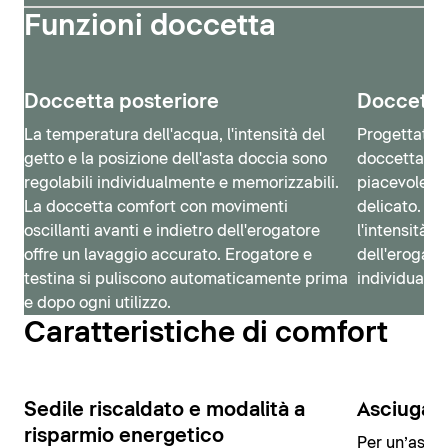
Funzioni doccetta
Doccetta posteriore
Doccetta
La temperatura dell'acqua, l'intensità del
Progettata 
getto e la posizione dell'asta doccia sono
doccetta La
regolabili individualmente e memorizzabili.
piacevole gr
La doccetta comfort con movimenti
delicato. La
oscillanti avanti e indietro dell'erogatore
l'intensità d
offre un lavaggio accurato. Erogatore e
dell'erogat
testina si puliscono automaticamente prima
individualm
e dopo ogni utilizzo.
Caratteristiche di comfort
Sedile riscaldato e modalità a
Asciugato
risparmio energetico
Per un’asci