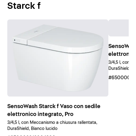
Starck f
SensoWash 
elettronic
3/4,5 l, con M
DuraShield, B
#65000001
SensoWash Starck f Vaso con sedile
elettronico integrato, Pro
3/4,5 l, con Meccanismo a chiusura rallentata,
DuraShield, Bianco lucido