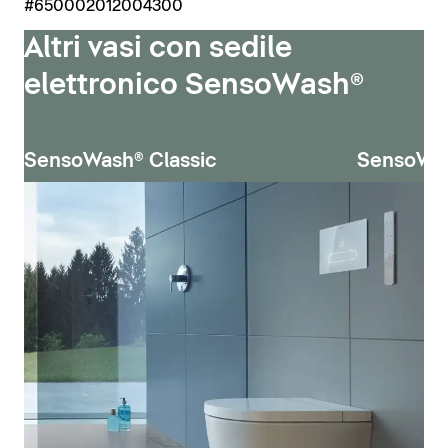
#650002012004300
Altri vasi con sedile
elettronico SensoWash®
SensoWash® Classic
SensoWa