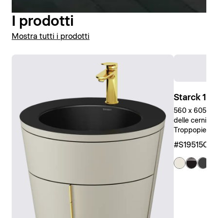
I prodotti
Mostra tutti i prodotti
Starck 1 S
560 x 605 x 8
delle cerniere
Troppopieno, G
#S19515OB
+ 