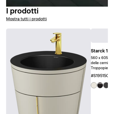
I prodotti
Mostra tutti i prodotti
Starck 1 S
560 x 605 x 8
delle cerniere
Troppopieno, G
#S19515OB
+ 