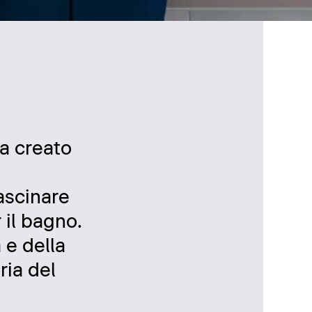
ha creato
fascinare
 il bagno.
 e della
ria del