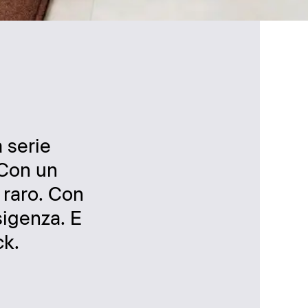
 serie
 Con un
 raro. Con
sigenza. E
ck.