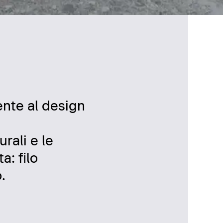
ente al design
urali e le
a: filo
.