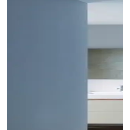
Tempano è disponibile in numerose dimensioni
diverse, in forma quadrata o rettangolare. Il piatto
doccia Duravit Tempano è autoportante e può essere
installato a filo pavimento, semi-incassato o
incassato, su richiesta anche con basamento. La
prova di tenuta dello scarico Duravit utilizzato per
Tempano e del tubo di scarico collegato può essere
eseguita a vista già prima dell'installazione del piatto
doccia.
Mostra piatti doccia