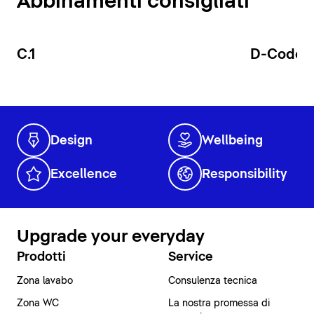
Abbinamenti consigliati
C.1
D-Code
Design
Wellbeing
Excellence
Responsibility
Upgrade your everyday
Prodotti
Service
Zona lavabo
Consulenza tecnica
Zona WC
La nostra promessa di