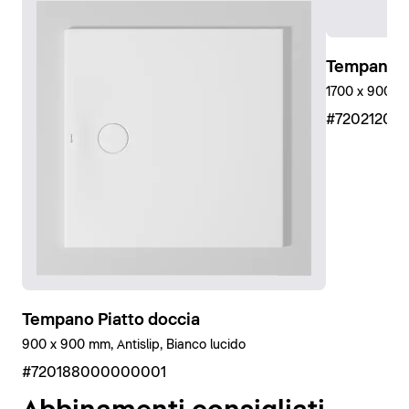
Inoltre, utilizzando il kit di isolamento acustico offerto
da Duravit, Tempano soddisfa i requisiti delle norme
VDI 4100 e DIN 4109 in materia di isolamento
Tempano P
acustico, nonché la più severa norma svizzera SIA 181
1700 x 900 mm
su pavimenti grezzi (in caso di installazione a filo
#72021200
pavimento). Ciò è stato verificato e certificato dal
Fraunhofer Institut.
Tempano è disponibile anche con rivestimento
antiscivolo (classe antiscivolo C). In questo modo
l'esperienza della doccia diventa più sicura e
spensierata per tutti gli utenti.
Tempano Piatto doccia
900 x 900 mm, Antislip, Bianco lucido
#720188000000001