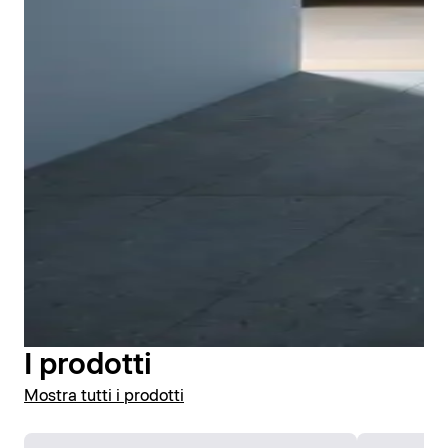
Il manicotto di tenuta premontato può essere
facilmente integrato nella guarnizione composita del
bagno durante l'installazione. In questo modo il piatto
doccia Tempano di Duravit offre una maggiore
protezione dai danni causati dall'acqua. Il manicotto
di tenuta è incollato saldamente alla parte inferiore
del piatto doccia in fabbrica e viene integrato nella
guarnizione composita. In questo modo è possibile
I prodotti
realizzare facilmente il livello di tenuta secondo la
Mostra tutti i prodotti
norma DIN 18534. KIWA Germania ha certificato
l'impermeabilità di Tempano una volta installato.