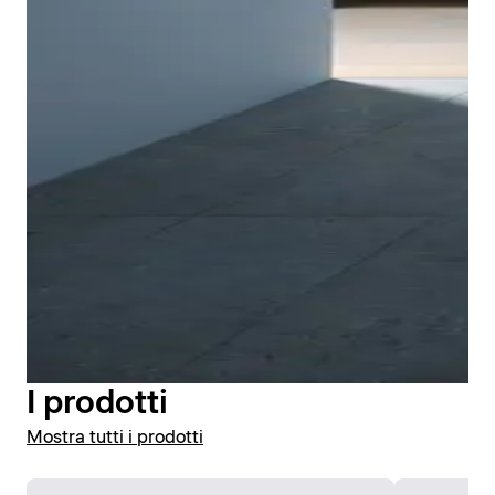
Il manicotto di tenuta premontato può essere
facilmente integrato nella guarnizione composita del
bagno durante l'installazione. In questo modo il piatto
doccia Tempano di Duravit offre una maggiore
protezione dai danni causati dall'acqua. Il manicotto
di tenuta è incollato saldamente alla parte inferiore
del piatto doccia in fabbrica e viene integrato nella
guarnizione composita. In questo modo è possibile
I prodotti
realizzare facilmente il livello di tenuta secondo la
Mostra tutti i prodotti
norma DIN 18534. KIWA Germania ha certificato
l'impermeabilità di Tempano una volta installato.