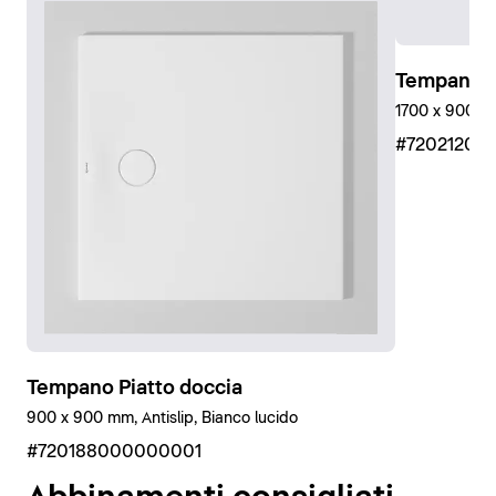
Inoltre, utilizzando il kit di isolamento acustico offerto
da Duravit, Tempano soddisfa i requisiti delle norme
VDI 4100 e DIN 4109 in materia di isolamento
Tempano P
acustico, nonché la più severa norma svizzera SIA 181
1700 x 900 mm
su pavimenti grezzi (in caso di installazione a filo
#72021200
pavimento). Ciò è stato verificato e certificato dal
Fraunhofer Institut.
Tempano è disponibile anche con rivestimento
antiscivolo (classe antiscivolo C). In questo modo
l'esperienza della doccia diventa più sicura e
spensierata per tutti gli utenti.
Tempano Piatto doccia
900 x 900 mm, Antislip, Bianco lucido
#720188000000001