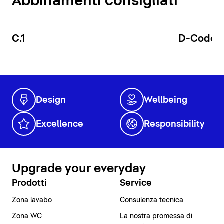
Abbinamenti consigliati
C.1
D-Code
Design
Wellbeing
Excellence
Responsibility
Upgrade your everyday
Prodotti
Service
Zona lavabo
Consulenza tecnica
Zona WC
La nostra promessa di