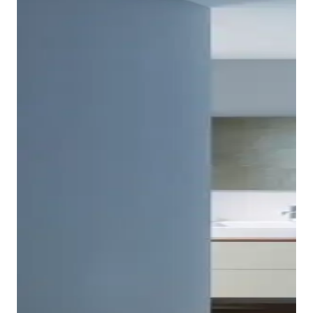
Tempano è disponibile in numerose dimensioni
diverse, in forma quadrata o rettangolare. Il piatto
doccia Duravit Tempano è autoportante e può essere
installato a filo pavimento, semi-incassato o
incassato, su richiesta anche con basamento. La
prova di tenuta dello scarico Duravit utilizzato per
Tempano e del tubo di scarico collegato può essere
eseguita a vista già prima dell'installazione del piatto
doccia.
Mostra piatti doccia