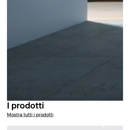
Il manicotto di tenuta premontato può essere
facilmente integrato nella guarnizione composita del
bagno durante l'installazione. In questo modo il piatto
doccia Tempano di Duravit offre una maggiore
protezione dai danni causati dall'acqua. Il manicotto
di tenuta è incollato saldamente alla parte inferiore
del piatto doccia in fabbrica e viene integrato nella
guarnizione composita. In questo modo è possibile
I prodotti
realizzare facilmente il livello di tenuta secondo la
Mostra tutti i prodotti
norma DIN 18534. KIWA Germania ha certificato
l'impermeabilità di Tempano una volta installato.