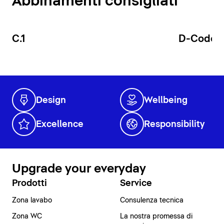
Abbinamenti consigliati
C.1
D-Code
Design
Wellbeing
Excellence
Responsibility
Upgrade your everyday
Prodotti
Service
Zona lavabo
Consulenza tecnica
Zona WC
La nostra promessa di