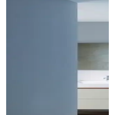
Tempano è disponibile in numerose dimensioni
diverse, in forma quadrata o rettangolare. Il piatto
doccia Duravit Tempano è autoportante e può essere
installato a filo pavimento, semi-incassato o
incassato, su richiesta anche con basamento. La
prova di tenuta dello scarico Duravit utilizzato per
Tempano e del tubo di scarico collegato può essere
eseguita a vista già prima dell'installazione del piatto
doccia.
Mostra piatti doccia