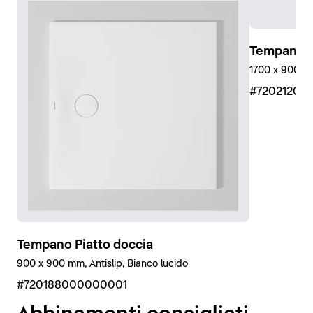
Inoltre, utilizzando il kit di isolamento acustico offerto
da Duravit, Tempano soddisfa i requisiti delle norme
VDI 4100 e DIN 4109 in materia di isolamento
Tempano P
acustico, nonché la più severa norma svizzera SIA 181
1700 x 900 mm
su pavimenti grezzi (in caso di installazione a filo
#72021200
pavimento). Ciò è stato verificato e certificato dal
Fraunhofer Institut.
Tempano è disponibile anche con rivestimento
antiscivolo (classe antiscivolo C). In questo modo
l'esperienza della doccia diventa più sicura e
spensierata per tutti gli utenti.
Tempano Piatto doccia
900 x 900 mm, Antislip, Bianco lucido
#720188000000001