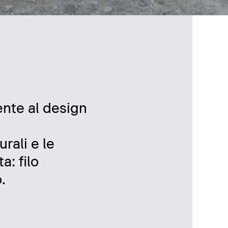
ente al design
urali e le
a: filo
.