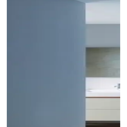
Tempano è disponibile in numerose dimensioni
diverse, in forma quadrata o rettangolare. Il piatto
doccia Duravit Tempano è autoportante e può essere
installato a filo pavimento, semi-incassato o
incassato, su richiesta anche con basamento. La
prova di tenuta dello scarico Duravit utilizzato per
Tempano e del tubo di scarico collegato può essere
eseguita a vista già prima dell'installazione del piatto
doccia.
Mostra piatti doccia