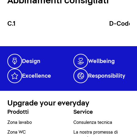
Abbinamenti consigliati
C.1
D-Code
Design
Wellbeing
Excellence
Responsibility
Upgrade your everyday
Prodotti
Service
Zona lavabo
Consulenza tecnica
Zona WC
La nostra promessa di