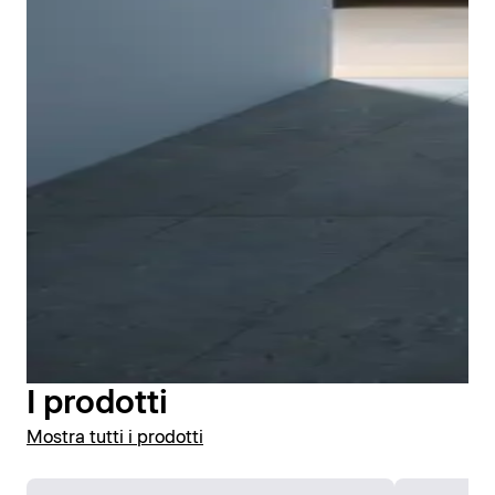
Il manicotto di tenuta premontato può essere
facilmente integrato nella guarnizione composita del
bagno durante l'installazione. In questo modo il piatto
doccia Tempano di Duravit offre una maggiore
protezione dai danni causati dall'acqua. Il manicotto
di tenuta è incollato saldamente alla parte inferiore
del piatto doccia in fabbrica e viene integrato nella
guarnizione composita. In questo modo è possibile
I prodotti
realizzare facilmente il livello di tenuta secondo la
Mostra tutti i prodotti
norma DIN 18534. KIWA Germania ha certificato
l'impermeabilità di Tempano una volta installato.