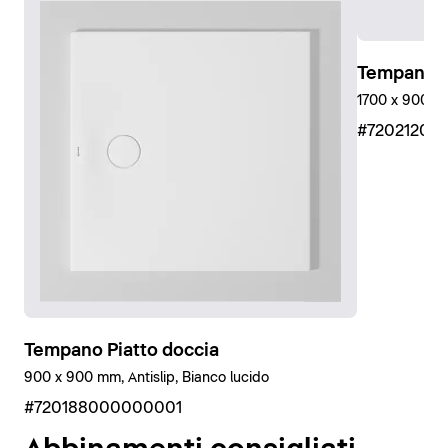
Inoltre, utilizzando il kit di isolamento acustico offerto
da Duravit, Tempano soddisfa i requisiti delle norme
VDI 4100 e DIN 4109 in materia di isolamento
Tempano P
acustico, nonché la più severa norma svizzera SIA 181
1700 x 900 mm
su pavimenti grezzi (in caso di installazione a filo
#72021200
pavimento). Ciò è stato verificato e certificato dal
Fraunhofer Institut.
Tempano è disponibile anche con rivestimento
antiscivolo (classe antiscivolo C). In questo modo
l'esperienza della doccia diventa più sicura e
spensierata per tutti gli utenti.
Tempano Piatto doccia
900 x 900 mm, Antislip, Bianco lucido
#720188000000001