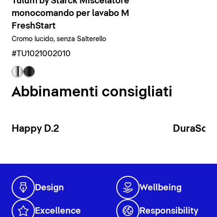
Tulum by Starck Miscelatore
monocomando per lavabo M
FreshStart
Cromo lucido, senza Salterello
#TU1021002010
Abbinamenti consigliati
Happy D.2
DuraSqu
Design
Wellbeing
Excellence
Responsibility