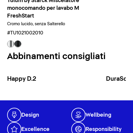
Tulum by Starck Miscelatore
monocomando per lavabo M
FreshStart
Cromo lucido, senza Salterello
#TU1021002010
Abbinamenti consigliati
Happy D.2
DuraSqu
Design
Wellbeing
Excellence
Responsibility