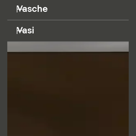
Vasche
Vasi
I mobili da bagno dalle linee geometriche appaiono
minimalisti ed eleganti grazie alla raffinata cornice
metallica nei colori Bianco e Antracite. In
combinazione con il frontale, a scelta in vetro Parsol
semitrasparente retroilluminato o in diversi bilaminati
in tinta unita o effetto legno, si crea un insieme
dall'aspetto naturale che trasmette un senso di
intimità e comfort.