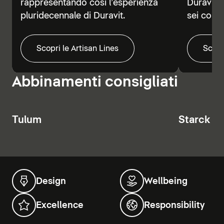
rappresentando così l’esperienza
Duravit V
pluridecennale di Duravit.
sei colori
Scopri le Artisan Lines
Scopr
Abbinamenti consigliati
Tulum
Starck T
Design
Wellbeing
Excellence
Responsibility