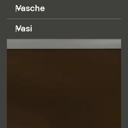
Vasche
Vasi
I mobili da bagno dalle linee geometriche appaiono
minimalisti ed eleganti grazie alla raffinata cornice
metallica nei colori Bianco e Antracite. In
combinazione con il frontale, a scelta in vetro Parsol
semitrasparente retroilluminato o in diversi bilaminati
in tinta unita o effetto legno, si crea un insieme
dall'aspetto naturale che trasmette un senso di
intimità e comfort.