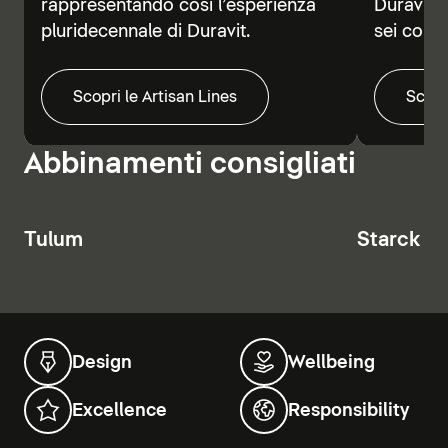
rappresentando così l’esperienza
Duravit V
pluridecennale di Duravit.
sei colori
Scopri le Artisan Lines
Scopr
Abbinamenti consigliati
Tulum
Starck T
Design
Wellbeing
Excellence
Responsibility