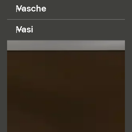
Vasche
Vasi
I mobili da bagno dalle linee geometriche appaiono
minimalisti ed eleganti grazie alla raffinata cornice
metallica nei colori Bianco e Antracite. In
combinazione con il frontale, a scelta in vetro Parsol
semitrasparente retroilluminato o in diversi bilaminati
in tinta unita o effetto legno, si crea un insieme
dall'aspetto naturale che trasmette un senso di
intimità e comfort.