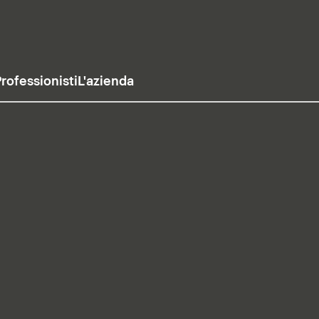
rofessionisti
L'azienda
usa il video