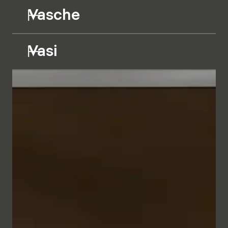
Vasche
Vasi
I mobili da bagno dalle linee geometriche appaiono
minimalisti ed eleganti grazie alla raffinata cornice
metallica nei colori Bianco e Antracite. In
combinazione con il frontale, a scelta in vetro Parsol
semitrasparente retroilluminato o in diversi bilaminati
in tinta unita o effetto legno, si crea un insieme
dall'aspetto naturale che trasmette un senso di
intimità e comfort.