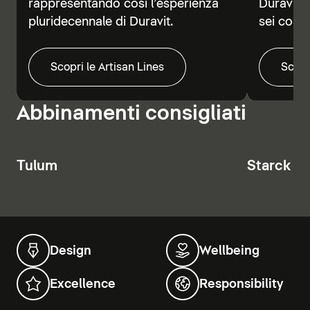
rappresentando così l’esperienza
Duravit V
pluridecennale di Duravit.
sei colori
Scopri le Artisan Lines
Scopr
Abbinamenti consigliati
Tulum
Starck T
Design
Wellbeing
Excellence
Responsibility