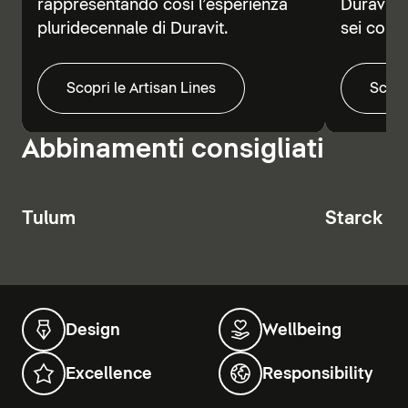
rappresentando così l’esperienza
Duravit V
pluridecennale di Duravit.
sei colori
Scopri le Artisan Lines
Scopr
Abbinamenti consigliati
Tulum
Starck T
Design
Wellbeing
Excellence
Responsibility