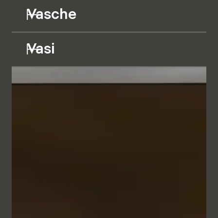
Vasche
Vasi
I mobili da bagno dalle linee geometriche appaiono
minimalisti ed eleganti grazie alla raffinata cornice
metallica nei colori Bianco e Antracite. In
combinazione con il frontale, a scelta in vetro Parsol
semitrasparente retroilluminato o in diversi bilaminati
in tinta unita o effetto legno, si crea un insieme
dall'aspetto naturale che trasmette un senso di
intimità e comfort.