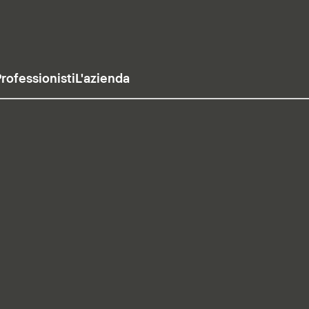
rofessionisti
L'azienda
usa il video