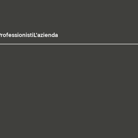
rofessionisti
L'azienda
usa il video